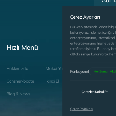
Çerez Ayarları
Bu web sitesinde, cihaz bilgile
kullanıyoruz. İşleme, içeriğin,
entegrasyonuna, istatistiksel 
entegrasyonuna hizmet eder. İ
Hızlı Menü
taraflarca işlenir. Bu onay ist
alttaki simge kullanılarak herh
Hakkımızda
Makai Yachts
Fonksiyonel
Her Zaman Akti
Ochsner-boote
İkinci El
Aydınlatm
Çerezleri Kabul Et
Kabul ediy
Blog & News
Çerez Politikası