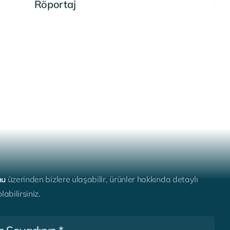
Röportaj
m
u
ü
z
e
r
i
n
d
e
n
b
i
z
l
e
r
e
u
l
a
ş
a
b
i
l
i
r
,
ü
r
ü
n
l
e
r
h
a
k
k
ı
n
d
a
d
e
t
a
y
l
ı
o
l
a
b
i
l
i
r
s
i
n
i
z
.