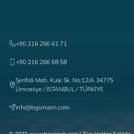
+90 216 266 61 71
+90 216 266 68 58
Şerifali Mah. Kule Sk. No:12/A 34775
Ümraniye / İSTANBUL / TÜRKİYE
info@bgsmarin.com
© 2023
www.bgsmarin.com
| Tüm Hakları Saklıdır.