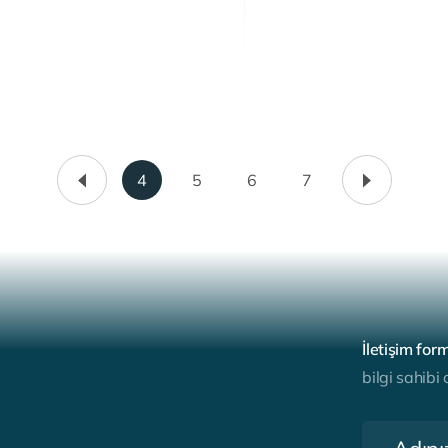
4
5
6
7
İ
l
e
t
i
ş
i
m
f
o
r
b
i
l
g
i
s
a
h
i
b
i