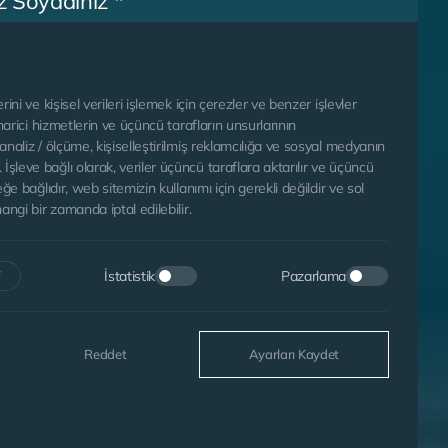
rini ve kişisel verileri işlemek için çerezler ve benzer işlevler
 harici hizmetlerin ve üçüncü tarafların unsurlarının
analiz / ölçüme, kişiselleştirilmiş reklamcılığa ve sosyal medyanın
şleve bağlı olarak, veriler üçüncü taraflara aktarılır ve üçüncü
eğe bağlıdır, web sitemizin kullanımı için gerekli değildir ve sol
angi bir zamanda iptal edilebilir.
İstatistik
Pazarlama
f
a Metni’ni
Okudum.
GÖNDER
Reddet
Ayarları Kaydet
orum.
WEB