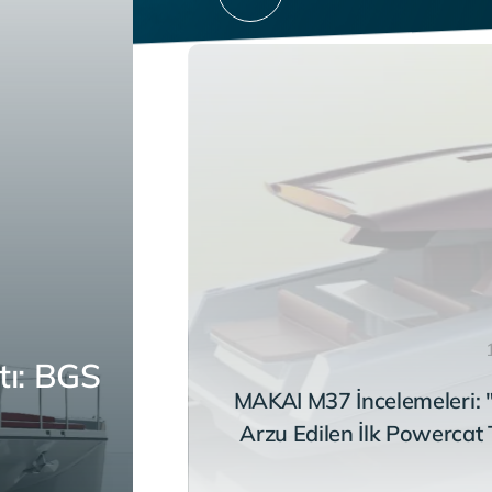
tı: BGS
MAKAI M37 İncelemeleri: 
Arzu Edilen İlk Powercat 