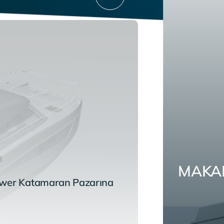
3
MAKAI 
wer Katamaran Pazarına