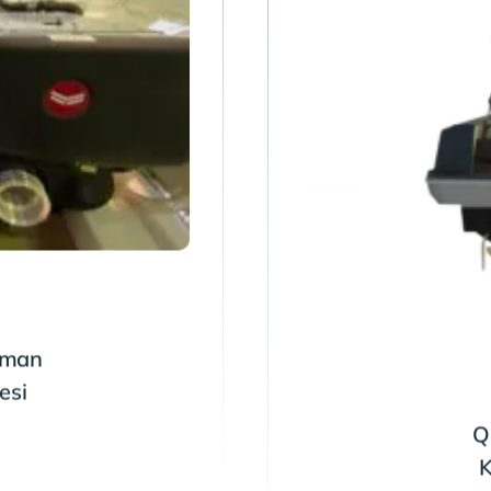
pman
esi
Q
K