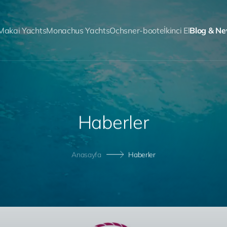
Makai Yachts
Monachus Yachts
Ochsner-boote
İkinci El
Blog & N
H
a
b
e
r
l
e
r
Anasayfa
Haberler