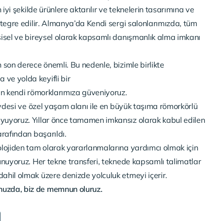
n iyi şekilde ürünlere aktarılır ve teknelerin tasarımına ve
ntegre edilir. Almanya’da Kendi sergi salonlarımızda, tüm
şisel ve bireysel olarak kapsamlı danışmanlık alma imkanı
 son derece önemli. Bu nedenle, bizimle birlikte
ve yolda keyifli bir
nan kendi römorklarımıza güveniyoruz.
gövdesi ve özel yaşam alanı ile en büyük taşıma römorkörlü
yuyoruz. Yıllar önce tamamen imkansız olarak kabul edilen
arafından başarıldı.
olojiden tam olarak yararlanmalarına yardımcı olmak için
unuyoruz. Her tekne transferi, teknede kapsamlı talimatlar
ahil olmak üzere denizde yolculuk etmeyi içerir.
uzda, biz de memnun oluruz.