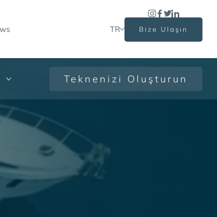
ews
TR
Bize Ulaşın
Teknenizi Oluşturun