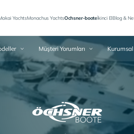
Makai Yachts
Monachus Yachts
Ochsner-boote
İkinci El
Blog & N
deller
Müşteri Yorumları
Kurumsal