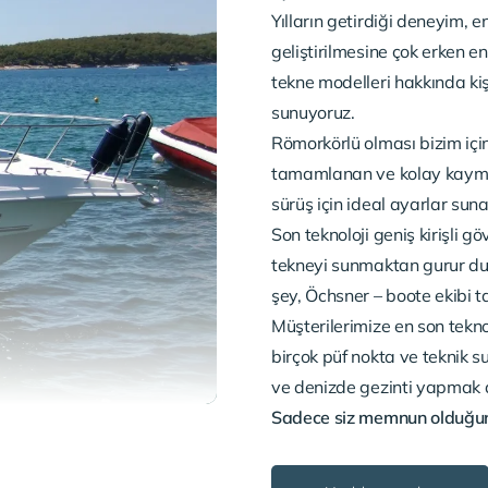
Yılların getirdiği deneyim, e
geliştirilmesine çok erken e
tekne modelleri hakkında ki
sunuyoruz.
Römorkörlü olması bizim için
tamamlanan ve kolay kayma 
sürüş için ideal ayarlar su
Son teknoloji geniş kirişli 
tekneyi sunmaktan gurur du
şey, Öchsner – boote ekibi t
Müşterilerimize en son tekn
birçok püf nokta ve teknik s
ve denizde gezinti yapmak d
Sadece siz memnun olduğun