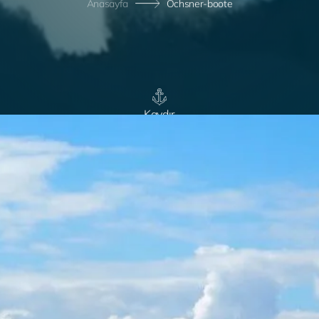
Anasayfa
Ochsner-boote
Kaydır