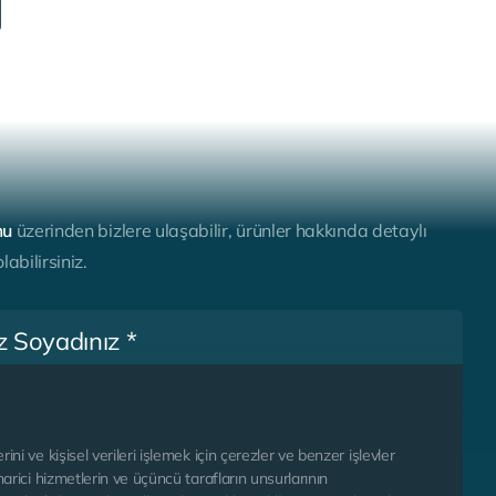
m
u
ü
z
e
r
i
n
d
e
n
b
i
z
l
e
r
e
u
l
a
ş
a
b
i
l
i
r
,
ü
r
ü
n
l
e
r
h
a
k
k
ı
n
d
a
d
e
t
a
y
l
ı
o
l
a
b
i
l
i
r
s
i
n
i
z
.
rini ve kişisel verileri işlemek için çerezler ve benzer işlevler
 harici hizmetlerin ve üçüncü tarafların unsurlarının