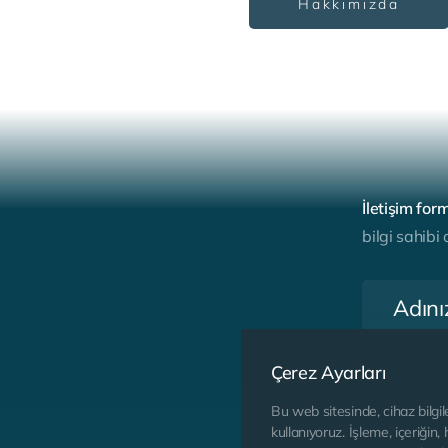
Hakkımızda
İ
l
e
t
i
ş
i
m
f
o
r
b
i
l
g
i
s
a
h
i
b
i
Çerez Ayarları
Bu web sitesinde, cihaz bilgile
kullanıyoruz. İşleme, içeriğin,