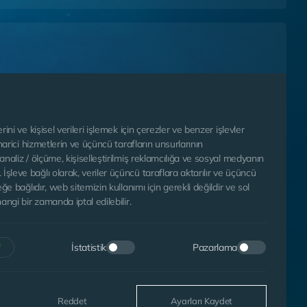
 Kabul
GÖNDER
rini ve kişisel verileri işlemek için çerezler ve benzer işlevler
 harici hizmetlerin ve üçüncü tarafların unsurlarının
analiz / ölçüme, kişiselleştirilmiş reklamcılığa ve sosyal medyanın
şleve bağlı olarak, veriler üçüncü taraflara aktarılır ve üçüncü
eğe bağlıdır, web sitemizin kullanımı için gerekli değildir ve sol
angi bir zamanda iptal edilebilir.
WEB
PEN
TASARIM
YAZI
İstatistik
Pazarlama
f
Reddet
Ayarları Kaydet