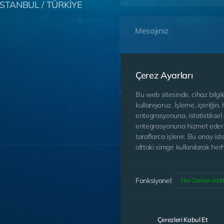
/ İSTANBUL / TÜRKİYE
Çerez Ayarları
Aydınlatma Metni’ni
Okudum.
Bu web sitesinde, cihaz bilgile
ediyorum.
kullanıyoruz. İşleme, içeriğin,
entegrasyonuna, istatistiksel 
entegrasyonuna hizmet eder. İ
taraflarca işlenir. Bu onay ist
alttaki simge kullanılarak herh
Fonksiyonel
Her Zaman Akti
Çerezleri Kabul Et