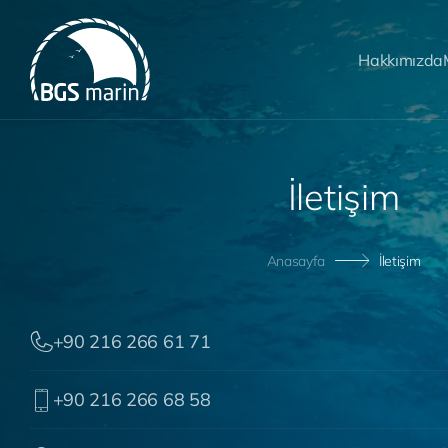
Hakkımızda
İ
l
e
t
i
ş
i
m
Anasayfa
İletişim
+90 216 266 61 71
+90 216 266 68 58