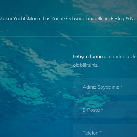
Makai Yachts
Monachus Yachts
Ochsner-boote
İkinci El
Blog & N
İ
l
e
t
i
ş
i
m
f
o
r
m
u
ü
z
e
r
i
n
d
e
n
b
i
z
l
e
o
l
a
b
i
l
i
r
s
i
n
i
z
.