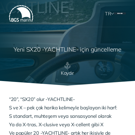
TR
Yeni SX20 -YACHTLINE- için güncelleme
Kaydır
“20”, “SX20” olur -YACHTLINE-
S ve X – pek çok harika kelimeyle başlayan iki harf:
S standart, muhteşem veya sansasyonel olarak
Ya da X-tras, X-clusive veya X-cellent gibi X
Ve popüler 20 -YACHTLINE- artık her ikisiyle de