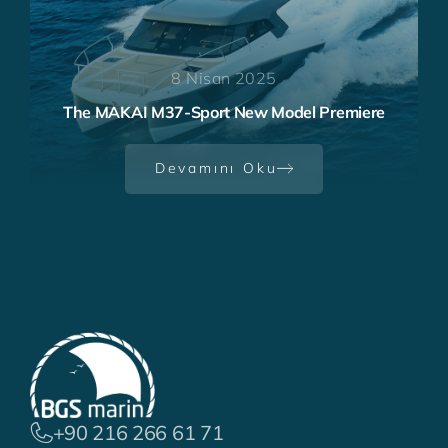
7 Ekim 2024
MAKAI M37, 2025 Avrupa'da Yılın Teknesi
Ödülü'ne Aday Gösterildi!
Devamını Oku
+90 216 266 61 71