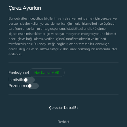
Çerez Ayarları
Bu web sitesinde, cihaz bilgilerini ve kişisel verileri işlemek için çerezler ve
benzer işlevler kullanıyoruz. İşleme, içeriğin, harici hizmetlerin ve üçüncü
tarafların unsurlarının entegrasyonuna, istatistiksel analiz / ölçüme,
kişiselleştirilmiş reklamcılığa ve sosyal medyanın entegrasyonuna hizmet
eder. İşleve bağlı olarak, veriler üçüncü taraflara aktarılır ve üçüncü
taraflarca işlenir. Bu onay isteğe bağlıdır, web sitemizin kullanımı için
gerekli değildir ve sol alttaki simge kullanılarak herhangi bir zamanda iptal
edilebilir.
Fonksiyonel
Her Zaman Aktif
İstatistik
Pazarlama
Aydınlatma Metni’ni
Okudum. Kabul ediyorum.
Çerezleri Kabul Et
GÖNDER
Reddet