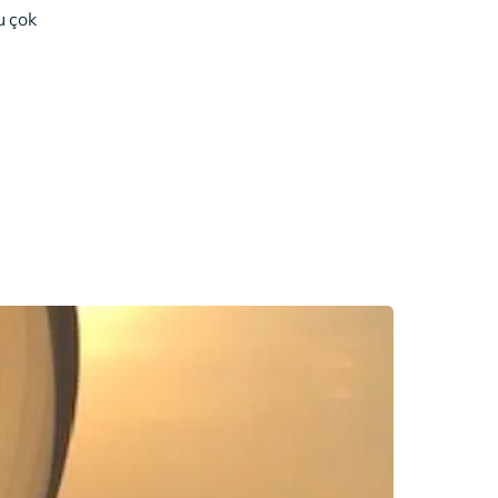
u çok