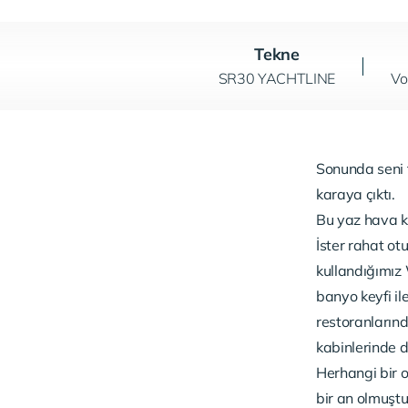
Tekne
SR30 YACHTLINE
Vo
Sonunda seni t
karaya çıktı.
Bu yaz hava ke
İster rahat ot
kullandığımı
banyo keyfi ile
restoranlarınd
kabinlerinde di
Herhangi bir 
bir an olmuştu