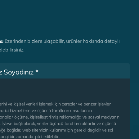
m
u
ü
z
e
r
i
n
d
e
n
b
i
z
l
e
r
e
u
l
a
ş
a
b
i
l
i
r
,
ü
r
ü
n
l
e
r
h
a
k
k
ı
n
d
a
d
e
t
a
y
l
ı
o
l
a
b
i
l
i
r
s
i
n
i
z
.
rini ve kişisel verileri işlemek için çerezler ve benzer işlevler
 harici hizmetlerin ve üçüncü tarafların unsurlarının
analiz / ölçüme, kişiselleştirilmiş reklamcılığa ve sosyal medyanın
şleve bağlı olarak, veriler üçüncü taraflara aktarılır ve üçüncü
eğe bağlıdır, web sitemizin kullanımı için gerekli değildir ve sol
angi bir zamanda iptal edilebilir.