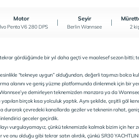
Motor
Seyir
Mürett
lvo Penta V6 280 DPS
Berlin Wannsee
2 ki
ekrar gördüğümde bir yıl daha geçti ve maalesef sezon bitti; t
sinlikle “tekneye uygun” olduğundan, değerli taşımızı bolca kul
urma alanını ve geniş yüzme platformunda dinlenmek için bir ye
z Wannsee’ye demirleyen teknemizden manzara ya da Wannsee 
 yapılan birçok kısa yolculuk yaptık. Aynı şekilde, çeşitli göl ken
a durarak çevredeki kanallarda geziler ve teknenin rahat, geni
nlendirici geceler geçirdik.
olayı vurgulayamayız, çünkü teknemizde kalmak bizim için her 
r ve onu olduğu gibi tekrar satın alırdık, çünkü SR30 YACHTLINE