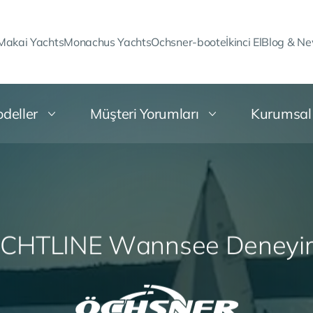
Makai Yachts
Monachus Yachts
Ochsner-boote
İkinci El
Blog & N
deller
Müşteri Yorumları
Kurumsal
C
H
T
L
I
N
E
W
a
n
n
s
e
e
D
e
n
e
y
i