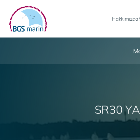
Hakkımızda
Mo
S
R
3
0
Y
A