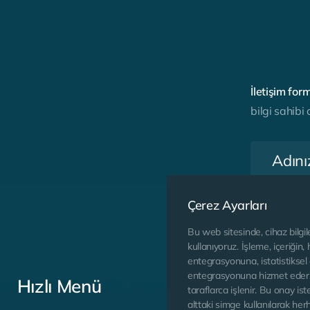
İ
l
e
t
i
ş
i
m
f
o
r
b
i
l
g
i
s
a
h
i
b
i
Çerez Ayarları
Bu web sitesinde, cihaz bilgile
kullanıyoruz. İşleme, içeriğin,
entegrasyonuna, istatistiksel 
entegrasyonuna hizmet eder. İ
Hızlı Menü
taraflarca işlenir. Bu onay ist
alttaki simge kullanılarak herh