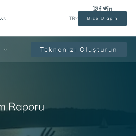
ews
TR
Bize Ulaşın
Teknenizi Oluşturun
m
R
a
p
o
r
u