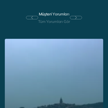
M
ü
ş
t
e
r
i
Y
o
r
u
m
l
a
r
ı
Tüm Yorumları Gör