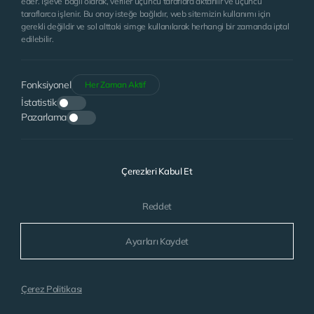
eder. İşleve bağlı olarak, veriler üçüncü taraflara aktarılır ve üçüncü
taraflarca işlenir. Bu onay isteğe bağlıdır, web sitemizin kullanımı için
gerekli değildir ve sol alttaki simge kullanılarak herhangi bir zamanda iptal
edilebilir.
Fonksiyonel
Her Zaman Aktif
İstatistik
Pazarlama
Aydınlatma Metni’ni
Okudum. Kabul ediyorum.
Çerezleri Kabul Et
GÖNDER
Reddet
Ayarları Kaydet
© 2018
www.bgsmarin.com
| Tüm Hakları Saklıdır.
WEB
Çerez Politikası
İSTANBUL WEB TASARIM AJANSI - PENTA YAZILIM
TASARIM