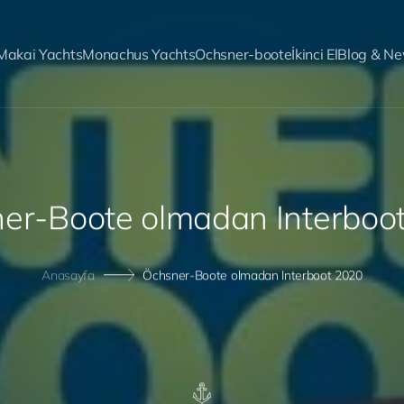
Makai Yachts
Monachus Yachts
Ochsner-boote
İkinci El
Blog & N
n
e
r
-
B
o
o
t
e
o
l
m
a
d
a
n
I
n
t
e
r
b
o
o
Anasayfa
Öchsner-Boote olmadan Interboot 2020