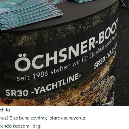
ch’ta
nuz? Size bunu çevrimiçi olarak sunuyoruz:
kında kapsamlı bilgi