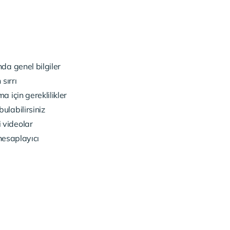
da genel bilgiler
sırrı
 için gereklilikler
ulabilirsiniz
 videolar
 hesaplayıcı