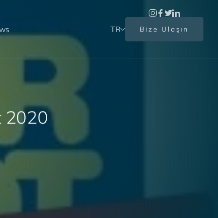
ews
TR
Bize Ulaşın
t
2
0
2
0